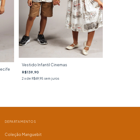
Vestido Infantil Cinemas
Recife
R$139,90
2
x de
R$69,95
sem juros
DEPARTAMENTOS
Coleção Manguebit