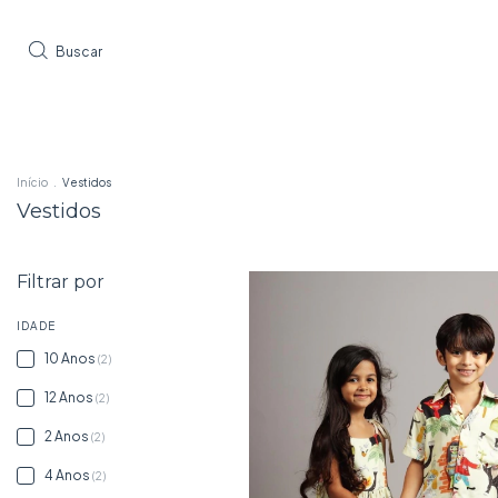
Buscar
Início
.
Vestidos
Vestidos
Filtrar por
IDADE
10 Anos
(2)
12 Anos
(2)
2 Anos
(2)
4 Anos
(2)