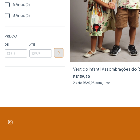
6 Anos
(2)
8 Anos
(2)
PREÇO
DE
ATÉ
Vestido Infantil Assombrações do 
R$139,90
2
x de
R$69,95
sem juros