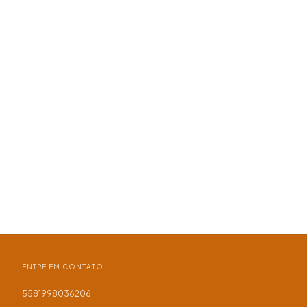
ENTRE EM CONTATO
5581998036206