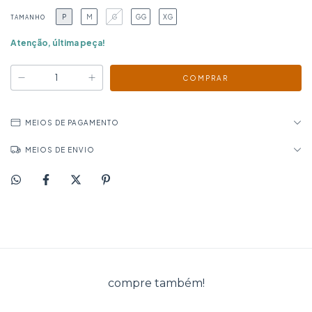
P
M
G
GG
XG
TAMANHO
Atenção, última peça!
MEIOS DE PAGAMENTO
MEIOS DE ENVIO
compre também!